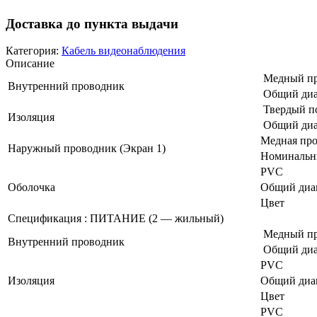
Доставка до пункта выдачи
Категория:
Кабель видеонаблюдения
Описание
Медный пр
Внутренний проводник
Общий диа
Твердый п
Изоляция
Общий диа
Медная про
Наружный проводник (Экран 1)
Номинальн
PVC
Оболочка
Общий диа
Цвет
Спецификация : ПИТАНИЕ (2 — жильный)
Медный про
Внутренний проводник
Общий диа
PVC
Изоляция
Общий диа
Цвет
PVC