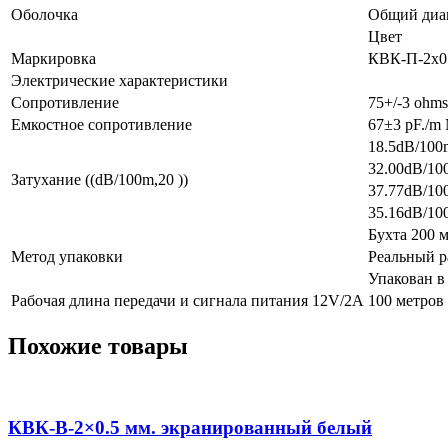
Оболочка
Общий диа
Цвет
Маркировка
КВК-П-2х0.
Электрические характеристики
Сопротивление
75+/-3 ohms
Емкостное сопротивление
67±3 pF./m
18.5dB/10
32.00dB/1
Затухание ((dB/100m,20 ))
37.77dB/1
35.16dB/1
Бухта 200 
Метод упаковки
Реальный р
Упакован в
Рабочая длина передачи и сигнала питания 12V/2A
100 метров
Похожие товары
КВК-В-2×0.5 мм. экранированный белый