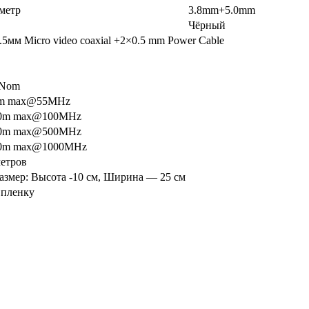
метр
3.8mm+5.0mm
Чёрный
5мм Micro video coaxial +2×0.5 mm Power Cable
 Nom
0m max@55MHz
00m max@100MHz
00m max@500MHz
00m max@1000MHz
метров
азмер: Высота -10 см, Ширина — 25 см
 пленку