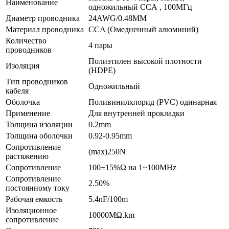
Наименование
одножильный CCA , 100МГц
Диаметр проводника
24AWG/0.48MM
Материал проводника
CCA (Омедненный алюминий)
Количество
4 пары
проводников
Полиэтилен высокой плотности
Изоляция
(HDPE)
Тип проводников
Одножильный
кабеля
Оболочка
Поливинилхлорид (PVC) одинарная
Применение
Для внутренней прокладки
Толщина изоляции
0.2mm
Толщина оболочки
0.92-0.95mm
Сопротивление
(max)250N
растяжению
Сопротивление
100±15%Ω на 1~100MHz
Сопротивление
2.50%
постоянному току
Рабочая емкость
5.4nF/100m
Изоляционное
10000MΩ.km
сопротивление